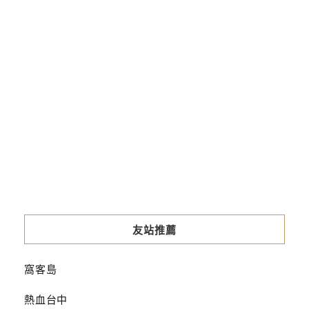
友站推薦
窩客島
熱血台中