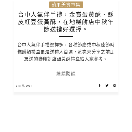
蘋果美食市集
台中人氣伴手禮，金賞蛋黃酥、酥
皮紅豆蛋黃酥，在地糕餅店中秋年
節送禮好選擇。
台中人氣伴手禮選擇多，各種節慶或中秋佳節時
糕餅類禮盒更是送禮人首選，這次來分享之前朋
友送的聯翔餅店蛋黃酥禮盒給大家參考。
繼續閱讀
24 5 月, 2024