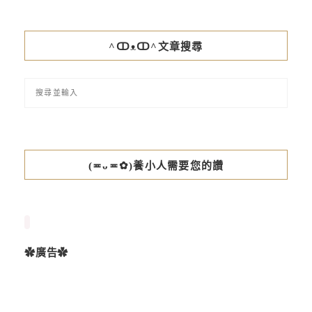
^ↀᴥↀ^文章搜尋
(≖ᴗ≖✿)養小人需要您的讚
✿廣告✿