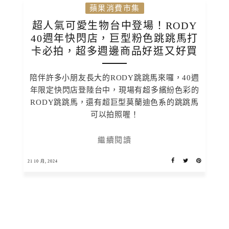
蘋果消費市集
超人氣可愛生物台中登場！RODY
40週年快閃店，巨型粉色跳跳馬打
卡必拍，超多週邊商品好逛又好買
陪伴許多小朋友長大的RODY跳跳馬來囉，40週
年限定快閃店登陸台中，現場有超多繽紛色彩的
RODY跳跳馬，還有超巨型莫蘭迪色系的跳跳馬
可以拍照喔！
繼續閱讀
21 10 月, 2024