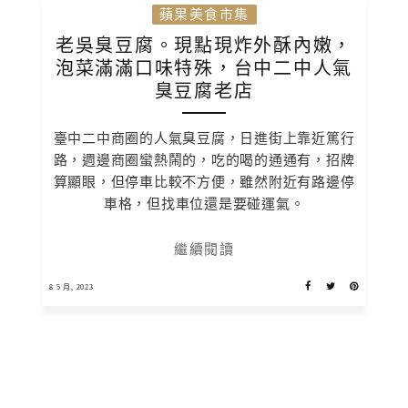
蘋果美食市集
老吳臭豆腐。現點現炸外酥內嫩，
泡菜滿滿口味特殊，台中二中人氣
臭豆腐老店
臺中二中商圈的人氣臭豆腐，日進街上靠近篤行
路，週邊商圈蠻熱鬧的，吃的喝的通通有，招牌
算顯眼，但停車比較不方便，雖然附近有路邊停
車格，但找車位還是要碰運氣。
繼續閱讀
8 5 月, 2023