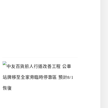
漢
神
洲
際
店
2026-
07-
22
中
友
百
貨
前
人
行
道
改
善
工