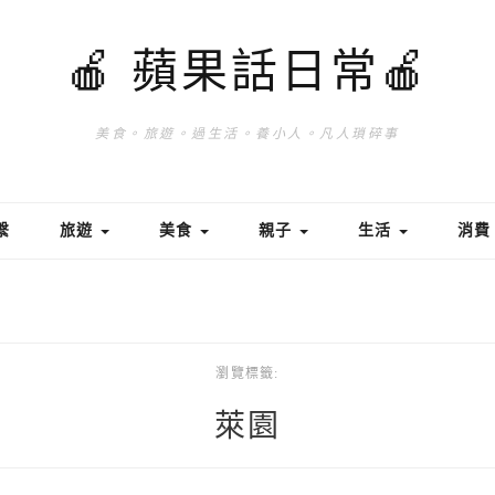
🍎 蘋果話日常🍎
美食。旅遊。過生活。養小人。凡人瑣碎事
繫
旅遊
美食
親子
生活
消
瀏覽標籤:
萊園