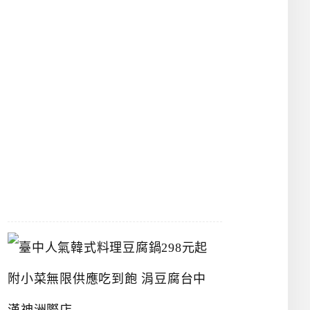
物
館
立
夫
中
醫
藥
博
物
館
2026-
07-
26
臺
中
人
氣
韓
式