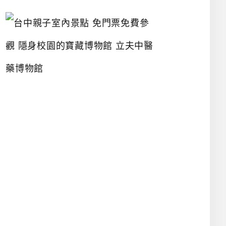
台
中
親
子
室
內
景
點
免
門
票
免
費
參
觀
隱
身
校
園
的
寶
藏
博