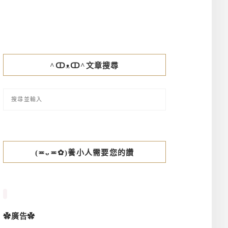
^ↀᴥↀ^文章搜尋
(≖ᴗ≖✿)養小人需要您的讚
✿廣告✿