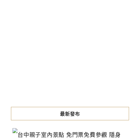
最新發布
台
中