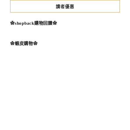
讀者優惠
✿
shopback購物回饋
✿
✿
蝦皮購物
✿