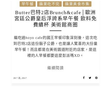
早午餐
蘋果吃不完
蘋果美食市集
Butter巴特2店Brunch&cafe│歐洲
宮廷公爵皇后浮誇系早午餐 飲料免
費續杯 美術館商圈
繼吃過hoyo cafe的國王早餐印象深刻後，這次吃
到巴特2店這份鬍子公爵，也是讓人驚喜的大份量
早午餐！而且都是在美術園道附近的店家，是這
裡的人早餐都要這麼彭派嗎XD。
繼續閱讀
28 7 月, 2017