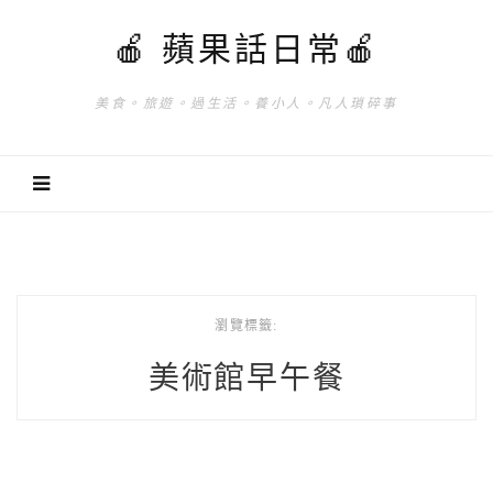
🍎 蘋果話日常🍎
美食。旅遊。過生活。養小人。凡人瑣碎事
瀏覽標籤:
美術館早午餐