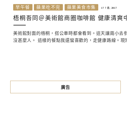
早午餐
蘋果吃不完
蘋果美食市集
17 7 月, 2017
梧桐吾同＠美術館商圈咖啡館 健康清爽中
美術館對面的梧桐，搭公車時都會看到。這天讓兩小去參
沒甚麼人。 這樣的餐點我還蠻喜歡的，走健康路線。現點現
廣告