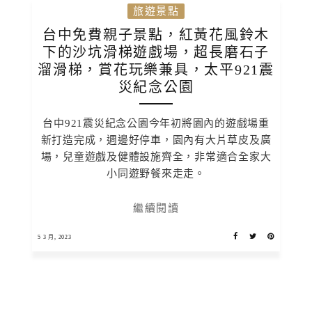
旅遊景點
台中免費親子景點，紅黃花風鈴木
下的沙坑滑梯遊戲場，超長磨石子
溜滑梯，賞花玩樂兼具，太平921震
災紀念公園
台中921震災紀念公園今年初將園內的遊戲場重
新打造完成，週邊好停車，園內有大片草皮及廣
場，兒童遊戲及健體設施齊全，非常適合全家大
小同遊野餐來走走。
繼續閱讀
5 3 月, 2023