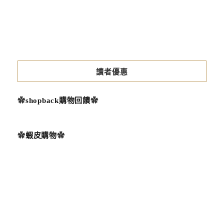
06
讀者優惠
✿
shopback購物回饋
✿
✿
蝦皮購物
✿