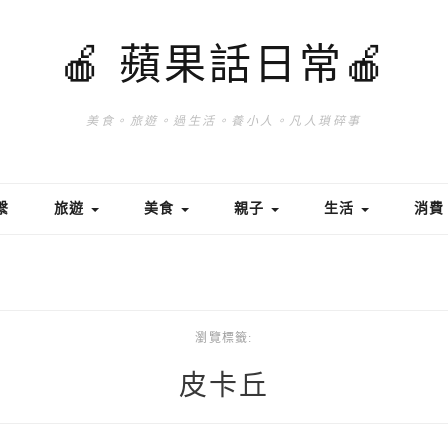
🍎 蘋果話日常🍎
美食。旅遊。過生活。養小人。凡人瑣碎事
繫
旅遊
美食
親子
生活
消
瀏覽標籤:
皮卡丘