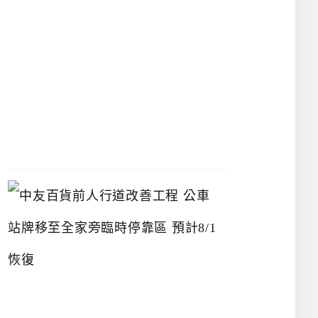
漢
神
洲
際
店
2026-
07-
22
中
友
百
貨
前
人
行
道
改
善
工