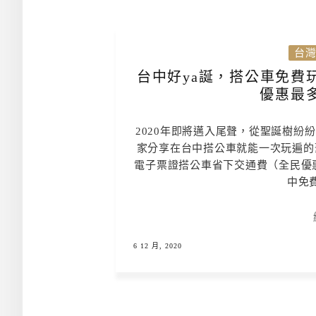
台
台中好ya誕，搭公車免費
優惠最
2020年即將邁入尾聲，從聖誕樹紛
家分享在台中搭公車就能一次玩遍的
電子票證搭公車省下交通費（全民優惠
中免費
6 12 月, 2020