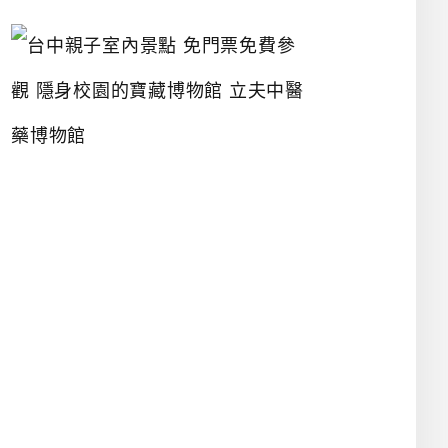
台
中
親
子
室
內
景
點
免
門
票
免
費
參
觀
隱
身
校
園
的
寶
藏
博