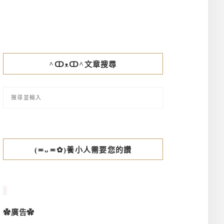
^ↀᴥↀ^文章搜尋
(≖ᴗ≖✿)養小人需要您的讚
✿廣告✿