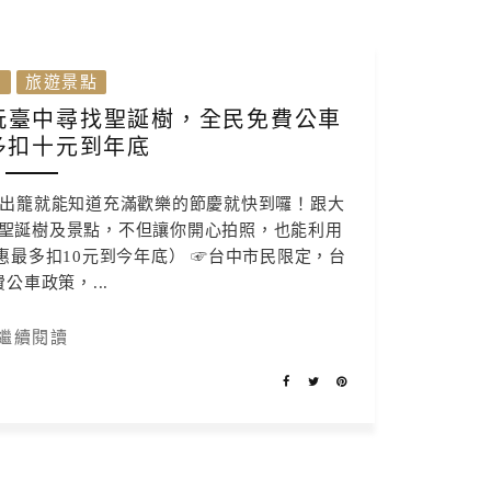
灣
旅遊景點
玩臺中尋找聖誕樹，全民免費公車
多扣十元到年底
紛出籠就能知道充滿歡樂的節慶就快到囉！跟大
聖誕樹及景點，不但讓你開心拍照，也能利用
最多扣10元到今年底） ☞台中市民限定，台
公車政策，...
繼續閱讀