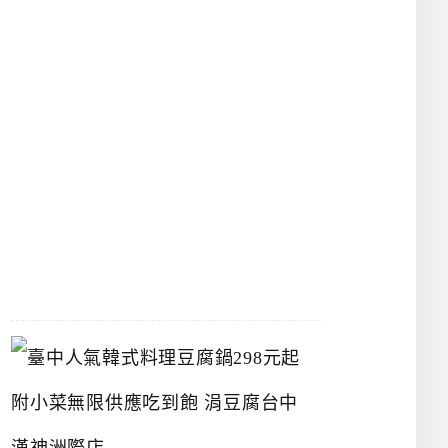
物
館
立
夫
中
醫
藥
博
物
館
2026-
07-
26
臺
中
人
氣
韓
式