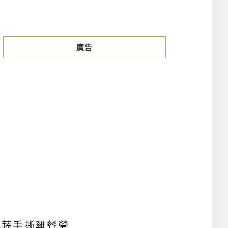
廣告
鮮蔬手撕雞餐營