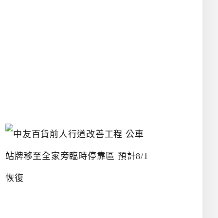
漢
神
洲
際
店
2026-
07-
22
中
友
百
貨
前
人
行
道
改
善
工