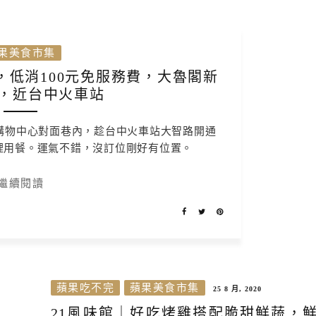
果美食市集
餐，低消100元免服務費，大魯閣新
，近台中火車站
代購物中心對面巷內，趁台中火車站大智路開通
裡用餐。運氣不錯，沒訂位剛好有位置。
繼續閱讀
蘋果吃不完
蘋果美食市集
25 8 月, 2020
21風味館｜好吃烤雞搭配脆甜鮮蔬，