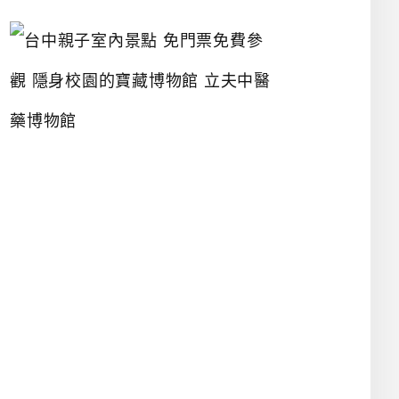
台
中
親
子
室
內
景
點
免
門
票
免
費
參
觀
隱
身
校
園
的
寶
藏
博