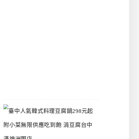
物
館
立
夫
中
醫
藥
博
物
館
2026-
07-
26
臺
中
人
氣
韓
式