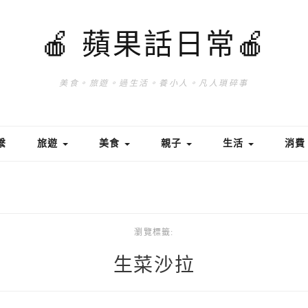
🍎 蘋果話日常🍎
美食。旅遊。過生活。養小人。凡人瑣碎事
繫
旅遊
美食
親子
生活
消
瀏覽標籤:
生菜沙拉