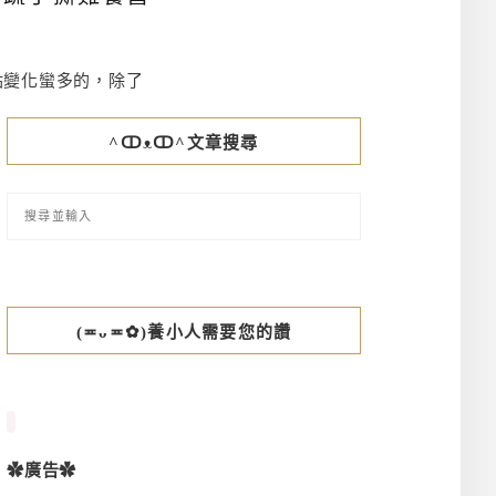
點變化蠻多的，除了
^ↀᴥↀ^文章搜尋
(≖ᴗ≖✿)養小人需要您的讚
✿廣告✿