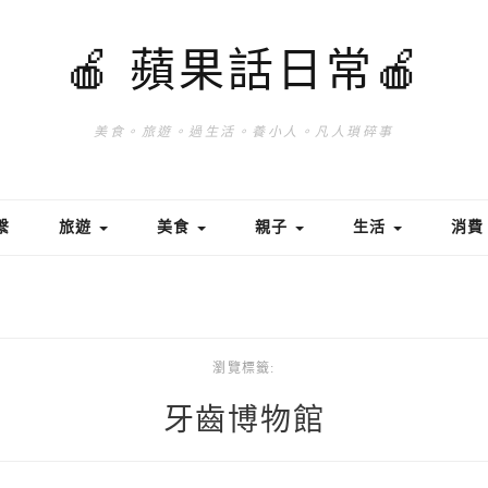
🍎 蘋果話日常🍎
美食。旅遊。過生活。養小人。凡人瑣碎事
繫
旅遊
美食
親子
生活
消
瀏覽標籤:
牙齒博物館