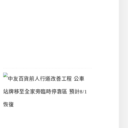
漢
神
洲
際
店
2026-
07-
22
中
友
百
貨
前
人
行
道
改
善
工