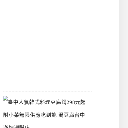
物
館
立
夫
中
醫
藥
博
物
館
2026-
07-
26
臺
中
人
氣
韓
式