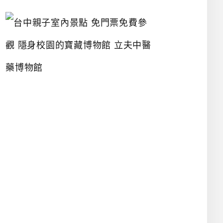
台
中
親
子
室
內
景
點
免
門
票
免
費
參
觀
隱
身
校
園
的
寶
藏
博