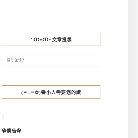
^ↀᴥↀ^文章搜尋
(≖ᴗ≖✿)養小人需要您的讚
✿廣告✿