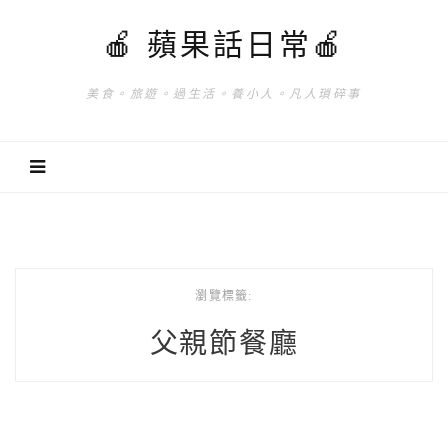
🍎 蘋果話日常🍎
美食。旅遊。過生活。養小人。凡人瑣碎事
瀏覽標籤:
父親節餐廳