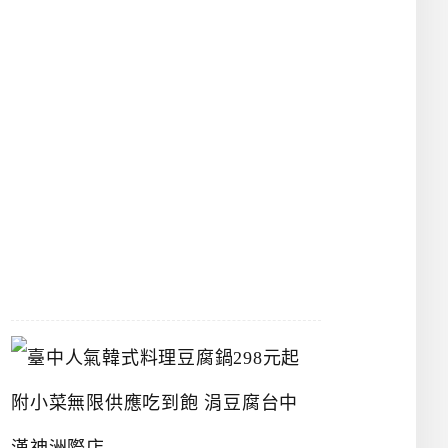
物
館
立
夫
中
醫
藥
博
物
館
2026-
07-
26
臺
中
人
氣
韓
式