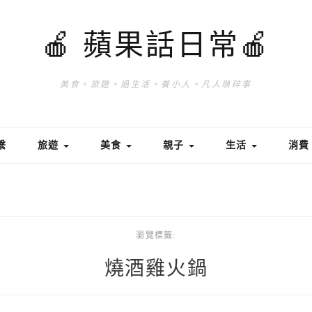
🍎 蘋果話日常🍎
美食。旅遊。過生活。養小人。凡人瑣碎事
繫
旅遊
美食
親子
生活
消
瀏覽標籤:
燒酒雞火鍋