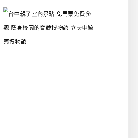
台
中
親
子
室
內
景
點
免
門
票
免
費
參
觀
隱
身
校
園
的
寶
藏
博