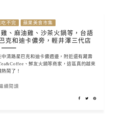
果吃不完
蘋果美食市集
酒雞、麻油雞、沙茶火鍋等，台語
巴克和迪卡儂旁，輕井澤三代店
在中清路星巴克和迪卡儂週邊，附近還有藏壽
a&Coffee、鮮友火鍋等商家，這區真的越來
越熱鬧了！
繼續閱讀