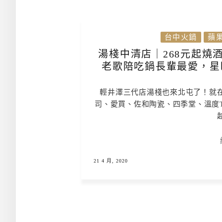
台中火鍋
蘋
湯棧中清店｜268元起燒
老歌陪吃鍋長輩最愛，星
輕井澤三代店湯棧也來北屯了！就
司、愛買、佐和陶瓷、四季堂、溫度Te
21 4 月, 2020