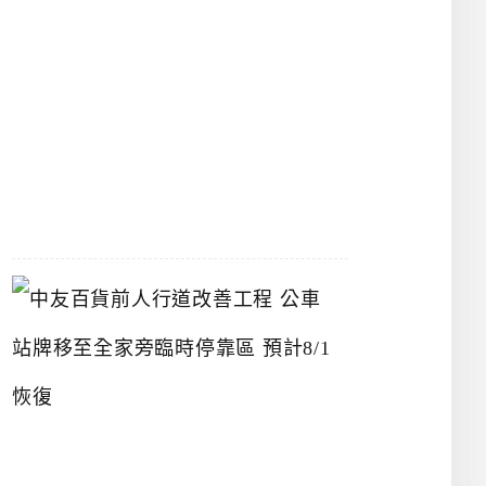
漢
神
洲
際
店
2026-
07-
22
中
友
百
貨
前
人
行
道
改
善
工