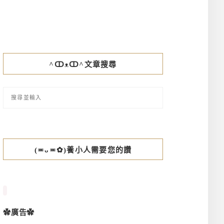
^ↀᴥↀ^文章搜尋
(≖ᴗ≖✿)養小人需要您的讚
✿廣告✿