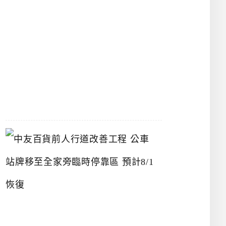
漢
神
洲
際
店
2026-
07-
22
中
友
百
貨
前
人
行
道
改
善
工