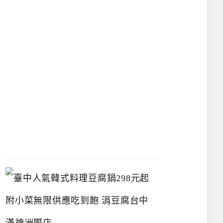
物
館
立
夫
中
醫
藥
博
物
館
2026-
07-
26
臺
中
人
氣
韓
式