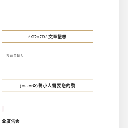
^ↀᴥↀ^文章搜尋
(≖ᴗ≖✿)養小人需要您的讚
✿廣告✿