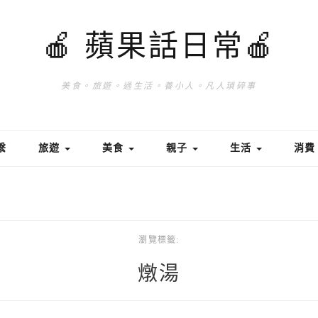
🍎 蘋果話日常🍎
美食。旅遊。過生活。養小人。凡人瑣碎事
繫
旅遊
美食
親子
生活
消
瀏覽標籤:
燉湯