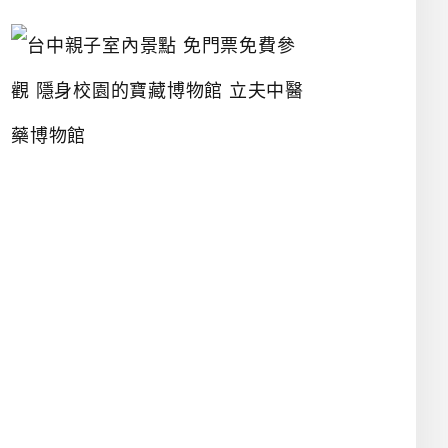
台
中
親
子
室
內
景
點
免
門
票
免
費
參
觀
隱
身
校
園
的
寶
藏
博