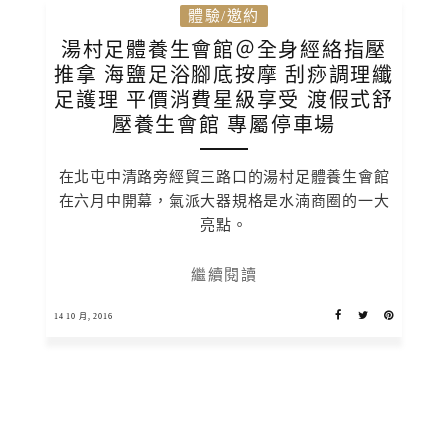
體驗/邀約
湯村足體養生會館＠全身經絡指壓
推拿 海鹽足浴腳底按摩 刮痧調理纖
足護理 平價消費星級享受 渡假式舒
壓養生會館 專屬停車場
在北屯中清路旁經貿三路口的湯村足體養生會館
在六月中開幕，氣派大器規格是水湳商圈的一大
亮點。
繼續閱讀
14 10 月, 2016