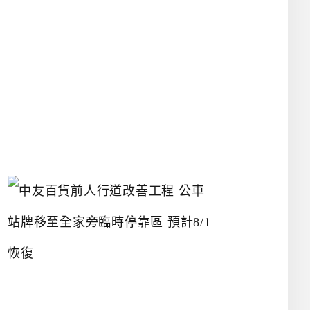
漢
神
洲
際
店
2026-
07-
22
中
友
百
貨
前
人
行
道
改
善
工