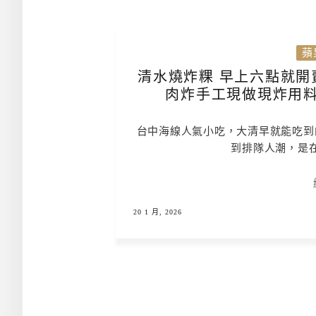
蘋
清水燒炸粿 早上六點就開
肉炸手工現做現炸用料
台中海線人氣小吃，大清早就能吃到
到排隊人潮，是
20 1 月, 2026