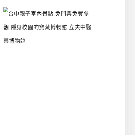
台
中
親
子
室
內
景
點
免
門
票
免
費
參
觀
隱
身
校
園
的
寶
藏
博