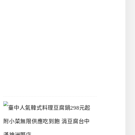
物
館
立
夫
中
醫
藥
博
物
館
2026-
07-
26
臺
中
人
氣
韓
式