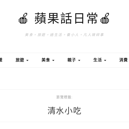
🍎 蘋果話日常🍎
美食。旅遊。過生活。養小人。凡人瑣碎事
繫
旅遊
美食
親子
生活
消
瀏覽標籤:
清水小吃