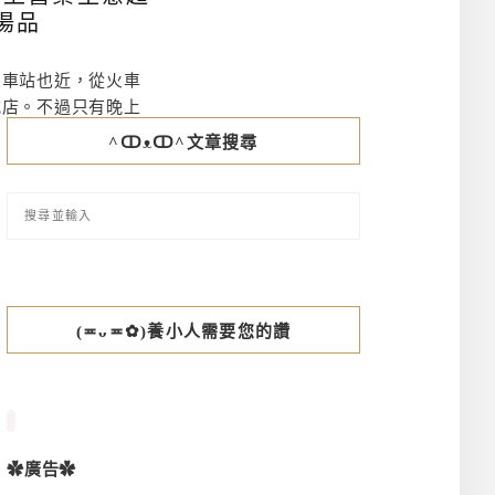
湯品
火車站也近，從火車
吃店。不過只有晚上
^ↀᴥↀ^文章搜尋
(≖ᴗ≖✿)養小人需要您的讚
✿廣告✿