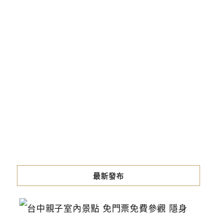
最新發布
台
中