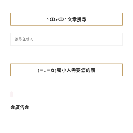
^ↀᴥↀ^文章搜尋
(≖ᴗ≖✿)養小人需要您的讚
✿廣告✿