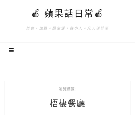
🍎 蘋果話日常🍎
美食。旅遊。過生活。養小人。凡人瑣碎事
瀏覽標籤:
梧棲餐廳