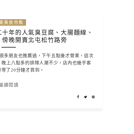
果美食市集
二十年的人氣臭豆腐、大腸麵線、
，傍晚開賣北屯松竹路旁
很多朋友也推薦過，下午五點後才營業，這次
。晚上八點多的排隊人潮不少，店內也幾乎客
等了20分鐘才買到。
繼續閱讀