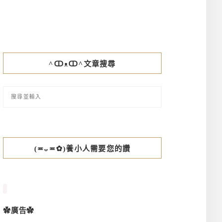
^ↀᴥↀ^文章搜尋
(≖ᴗ≖✿)養小人需要您的讚
✿廣告✿