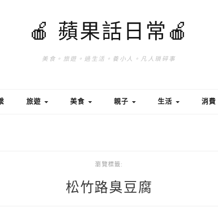
🍎 蘋果話日常🍎
美食。旅遊。過生活。養小人。凡人瑣碎事
繫
旅遊
美食
親子
生活
消
瀏覽標籤:
松竹路臭豆腐