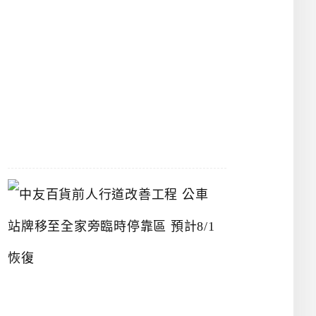
漢
神
洲
際
店
2026-
07-
22
中
友
百
貨
前
人
行
道
改
善
工