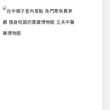
台
中
親
子
室
內
景
點
免
門
票
免
費
參
觀
隱
身
校
園
的
寶
藏
博