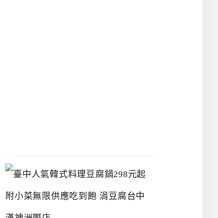
物
館
立
夫
中
醫
藥
博
物
館
2026-
07-
26
臺
中
人
氣
韓
式