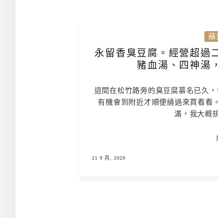
蘋
永留香臭豆腐。經營超過
豬血湯、四神湯
這間在松竹路旁的臭豆腐慕名已久，
有機會到附近才順便繞過來買看看
滿，我大概排
21 9 月, 2020