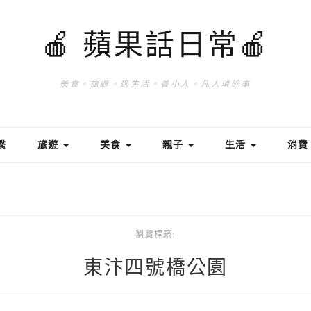
🍎 蘋果話日常🍎
美食。旅遊。過生活。養小人。凡人瑣碎事
繫
旅遊
美食
親子
生活
消
瀏覽標籤:
東汴四號橋公園