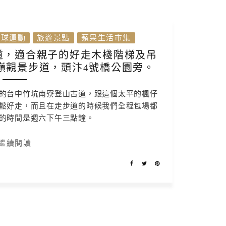
地球運動
旅遊景點
蘋果生活市集
道，適合親子的好走木棧階梯及吊
嶺觀景步道，頭汴4號橋公園旁。
的台中竹坑南寮登山古道，跟這個太平的楓仔
鬆好走，而且在走步道的時候我們全程包場都
的時間是週六下午三點鐘。
繼續閱讀