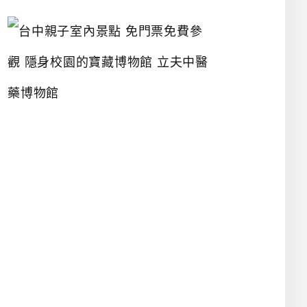
台
中
親
子
室
內
景
點
免
門
票
免
費
參
觀
隱
身
校
園
的
寶
藏
博