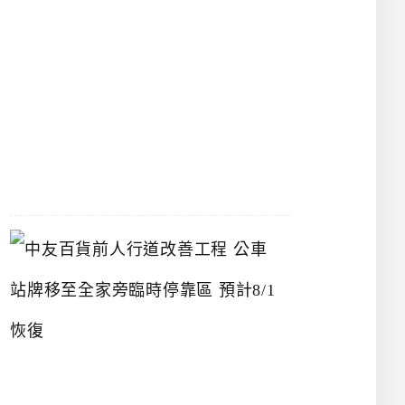
漢
神
洲
際
店
2026-
07-
22
中
友
百
貨
前
人
行
道
改
善
工