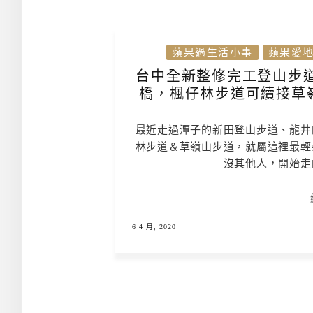
蘋果過生活小事
蘋果愛
台中全新整修完工登山步
橋，楓仔林步道可續接草
最近走過潭子的新田登山步道、龍井
林步道＆草嶺山步道，就屬這裡最輕
沒其他人，開始走
6 4 月, 2020