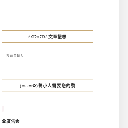
^ↀᴥↀ^文章搜尋
(≖ᴗ≖✿)養小人需要您的讚
✿廣告✿