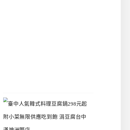
物
館
立
夫
中
醫
藥
博
物
館
2026-
07-
26
臺
中
人
氣
韓
式