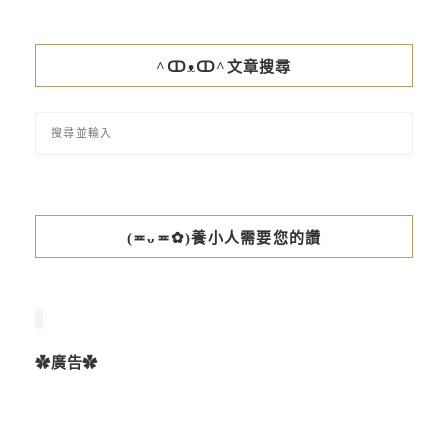
^ↀᴥↀ^文章搜尋
(≖ᴗ≖✿)養小人需要您的讚
✿廣告✿