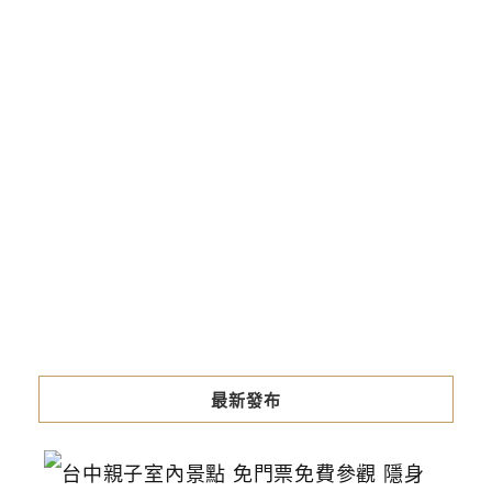
最新發布
台
中