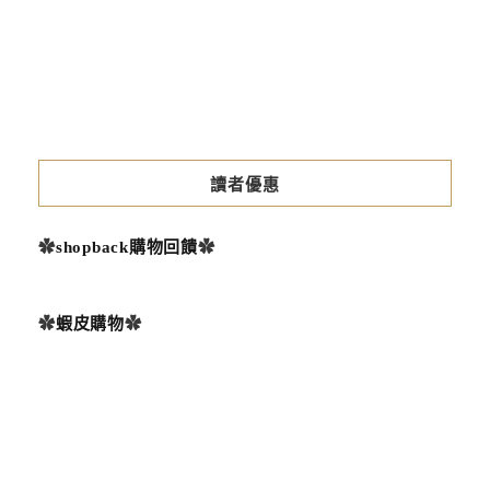
05-
06
讀者優惠
✿
shopback購物回饋
✿
✿
蝦皮購物
✿