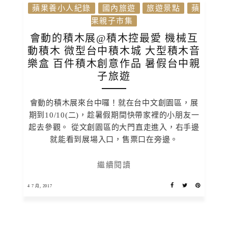
蘋果養小人紀錄
國內旅遊
旅遊景點
蘋
果親子市集
會動的積木展@積木控最愛 機械互
動積木 微型台中積木城 大型積木音
樂盒 百件積木創意作品 暑假台中親
子旅遊
會動的積木展來台中囉！就在台中文創園區，展
期到10/10(二)，趁暑假期間快帶家裡的小朋友一
起去參觀。 從文創園區的大門直走進入，右手邊
就能看到展場入口，售票口在旁邊。
繼續閱讀
4 7 月, 2017