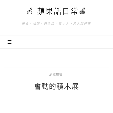
🍎 蘋果話日常🍎
美食。旅遊。過生活。養小人。凡人瑣碎事
瀏覽標籤:
會動的積木展