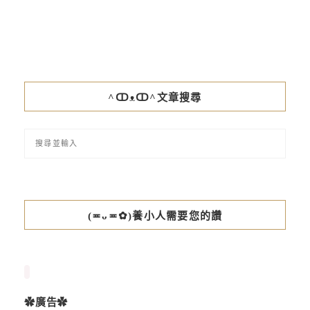
^ↀᴥↀ^文章搜尋
(≖ᴗ≖✿)養小人需要您的讚
✿廣告✿