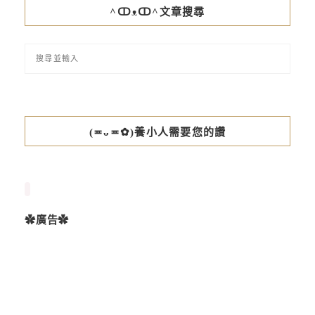
^ↀᴥↀ^文章搜尋
(≖ᴗ≖✿)養小人需要您的讚
✿廣告✿