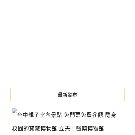
最新發布
台
中
親
子
室