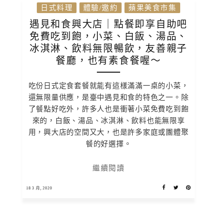
日式料理
體驗/邀約
蘋果美食市集
遇見和食興大店｜點餐即享自助吧
免費吃到飽，小菜、白飯、湯品、
冰淇淋、飲料無限暢飲，友善親子
餐廳，也有素食餐喔～
吃份日式定食套餐就能有這樣滿滿一桌的小菜，
還無限量供應，是臺中遇見和食的特色之一。除
了餐點好吃外，許多人也是衝著小菜免費吃到飽
來的，白飯、湯品、冰淇淋、飲料也能無限享
用，興大店的空間又大，也是許多家庭或團體聚
餐的好選擇。
繼續閱讀
18 3 月, 2020