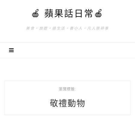
🍎 蘋果話日常🍎
美食。旅遊。過生活。養小人。凡人瑣碎事
瀏覽標籤:
敬禮動物