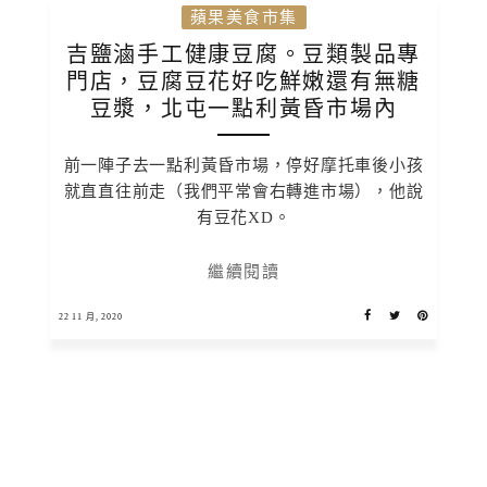
蘋果美食市集
吉鹽滷手工健康豆腐。豆類製品專
門店，豆腐豆花好吃鮮嫩還有無糖
豆漿，北屯一點利黃昏市場內
前一陣子去一點利黃昏市場，停好摩托車後小孩
就直直往前走（我們平常會右轉進市場），他說
有豆花XD。
繼續閱讀
22 11 月, 2020