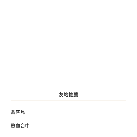
友站推薦
窩客島
熱血台中