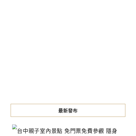
最新發布
台
中