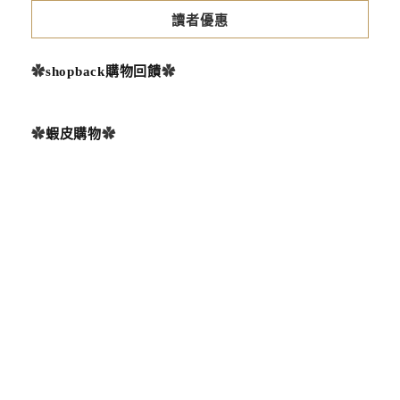
讀者優惠
✿
shopback購物回饋
✿
✿
蝦皮購物
✿