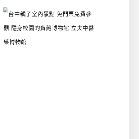
台
中
親
子
室
內
景
點
免
門
票
免
費
參
觀
隱
身
校
園
的
寶
藏
博