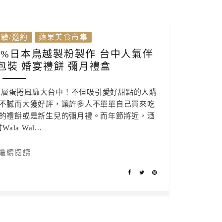
驗/邀約
蘋果美食市集
0%日本鳥越製粉製作 台中人氣伴
包裝 婚宴禮餅 彌月禮盒
千層蛋捲風靡大台中！不但吸引愛好甜點的人購
不膩而大獲好評，讓許多人不單單自己買來吃
的禮餅或是新生兒的彌月禮。而年節將近，酒
ala Wal...
繼續閱讀