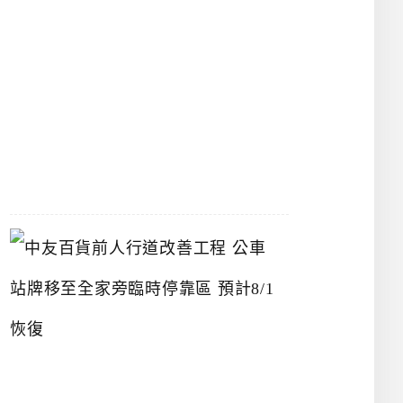
漢
神
洲
際
店
2026-
07-
22
中
友
百
貨
前
人
行
道
改
善
工