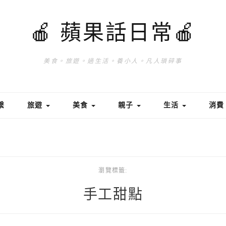
🍎 蘋果話日常🍎
美食。旅遊。過生活。養小人。凡人瑣碎事
繫
旅遊
美食
親子
生活
消
瀏覽標籤:
手工甜點