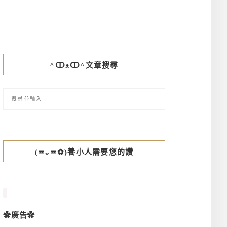
^ↀᴥↀ^文章搜尋
(≖ᴗ≖✿)養小人需要您的讚
✿廣告✿