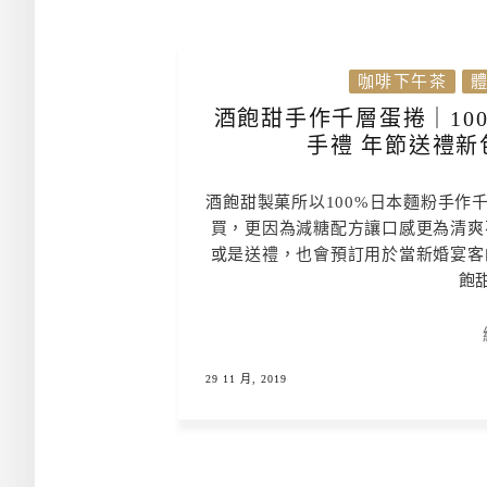
咖啡下午茶
體
酒飽甜手作千層蛋捲｜10
手禮 年節送禮新
酒飽甜製菓所以100%日本麵粉手作
買，更因為減糖配方讓口感更為清爽
或是送禮，也會預訂用於當新婚宴客
飽甜W
29 11 月, 2019