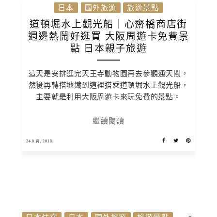
日本
國外旅遊
旅遊景點
道頓堀水上觀光船｜心齋橋商店街
週邊熱鬧好逛買 大阪周遊卡免費景
點 日本親子旅遊
這天是安排逛完天王寺動物園再去參觀通天閣，
然後再轉搭地鐵到這裡搭乘道頓堀水上觀光船，
主要就是利用大阪周遊卡來玩免費的景點。
繼續閱讀
24 8 月, 2018