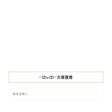
^ↀᴥↀ^文章搜尋