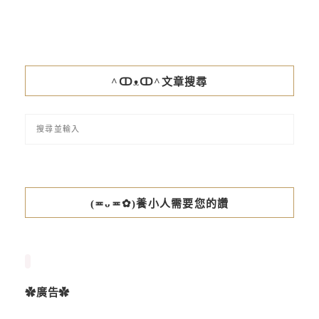
^ↀᴥↀ^文章搜尋
(≖ᴗ≖✿)養小人需要您的讚
✿廣告✿