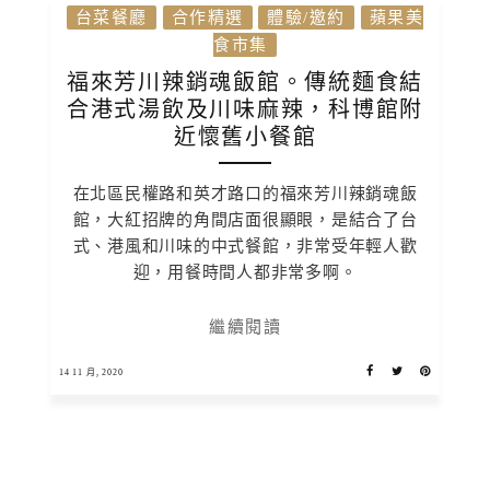
台菜餐廳
合作精選
體驗/邀約
蘋果美
食市集
福來芳川辣銷魂飯館。傳統麵食結
合港式湯飲及川味麻辣，科博館附
近懷舊小餐館
在北區民權路和英才路口的福來芳川辣銷魂飯
館，大紅招牌的角間店面很顯眼，是結合了台
式、港風和川味的中式餐館，非常受年輕人歡
迎，用餐時間人都非常多啊。
繼續閱讀
14 11 月, 2020