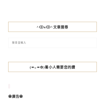
^ↀᴥↀ^文章搜尋
(≖ᴗ≖✿)養小人需要您的讚
✿廣告✿