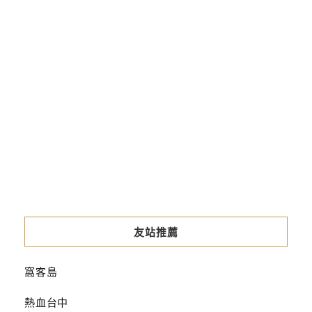
友站推薦
窩客島
熱血台中