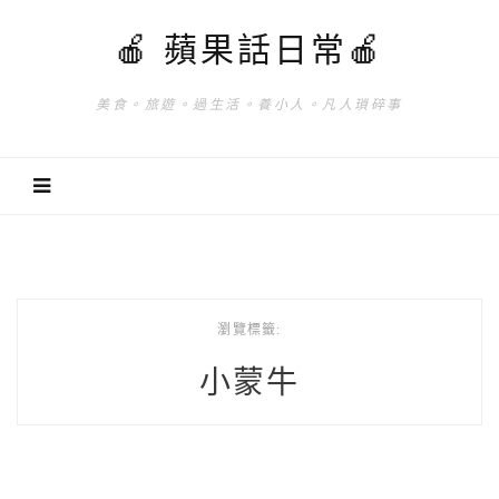
🍎 蘋果話日常🍎
美食。旅遊。過生活。養小人。凡人瑣碎事
瀏覽標籤:
小蒙牛