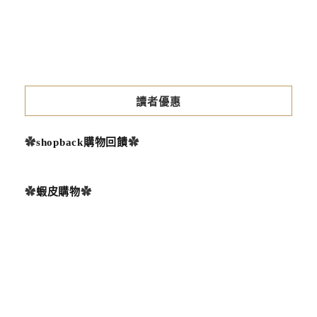
06
讀者優惠
✿
shopback購物回饋
✿
✿
蝦皮購物
✿