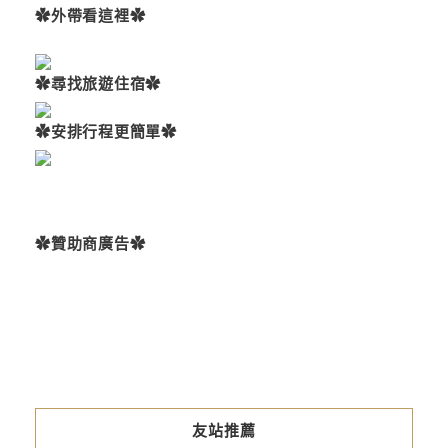
✿外帶看這裡✿
✿尋找旅遊住宿✿
✿安排行程更簡單✿
✿贊助商廣告✿
友站推薦