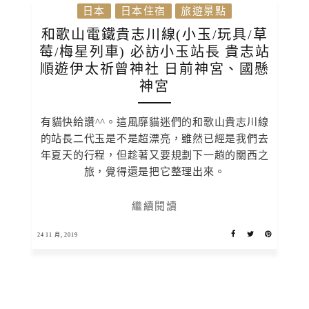
日本
日本住宿
旅遊景點
和歌山電鐵貴志川線(小玉/玩具/草
莓/梅星列車) 必訪小玉站長 貴志站
順遊伊太祈曾神社 日前神宮、國懸
神宮
有貓快給讚^^。這風靡貓迷們的和歌山貴志川線
的站長二代玉是不是超漂亮，雖然已經是我們去
年夏天的行程，但趁著又要規劃下一趟的關西之
旅，覺得還是把它整理出來。
繼續閱讀
24 11 月, 2019