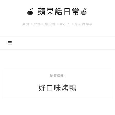
🍎 蘋果話日常🍎
美食。旅遊。過生活。養小人。凡人瑣碎事
瀏覽標籤:
好口味烤鴨