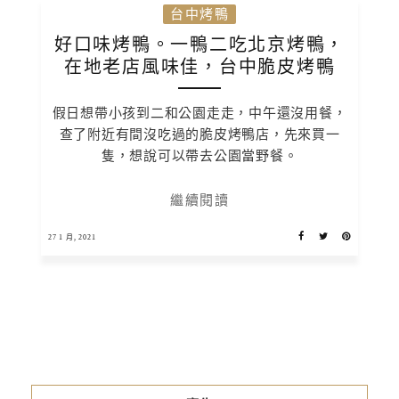
台中烤鴨
好口味烤鴨。一鴨二吃北京烤鴨，
在地老店風味佳，台中脆皮烤鴨
假日想帶小孩到二和公園走走，中午還沒用餐，
查了附近有間沒吃過的脆皮烤鴨店，先來買一
隻，想說可以帶去公園當野餐。
繼續閱讀
27 1 月, 2021