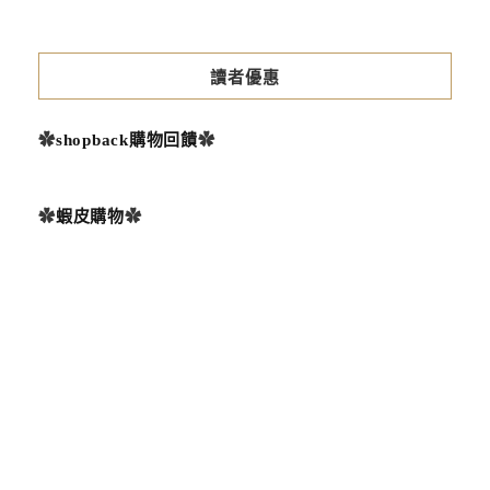
讀者優惠
✿
shopback購物回饋
✿
✿
蝦皮購物
✿