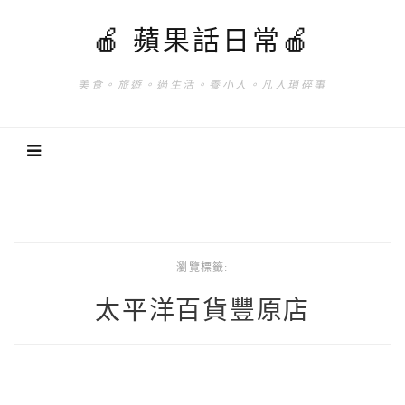
🍎 蘋果話日常🍎
美食。旅遊。過生活。養小人。凡人瑣碎事
瀏覽標籤:
太平洋百貨豐原店