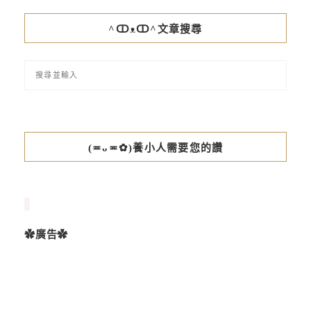
^ↀᴥↀ^文章搜尋
(≖ᴗ≖✿)養小人需要您的讚
✿廣告✿