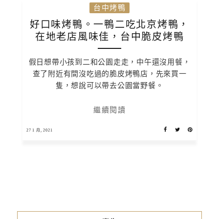
台中烤鴨
好口味烤鴨。一鴨二吃北京烤鴨，
在地老店風味佳，台中脆皮烤鴨
假日想帶小孩到二和公園走走，中午還沒用餐，
查了附近有間沒吃過的脆皮烤鴨店，先來買一
隻，想說可以帶去公園當野餐。
繼續閱讀
27 1 月, 2021