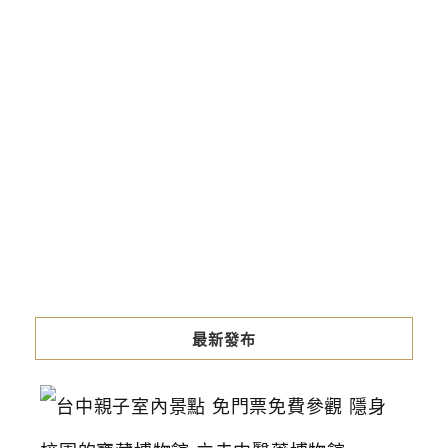
最新發布
台
中
親