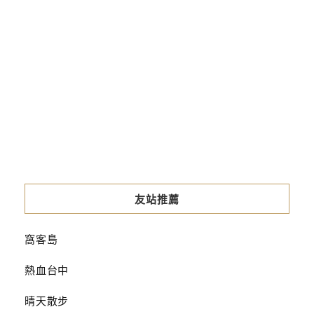
友站推薦
窩客島
熱血台中
晴天散步