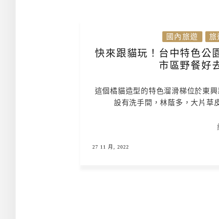
國內旅遊
旅
快來跟貓玩！台中特色公
市區野餐好
這個橘貓造型的特色溜滑梯位於東興
設有洗手間，林蔭多，大片草
27 11 月, 2022