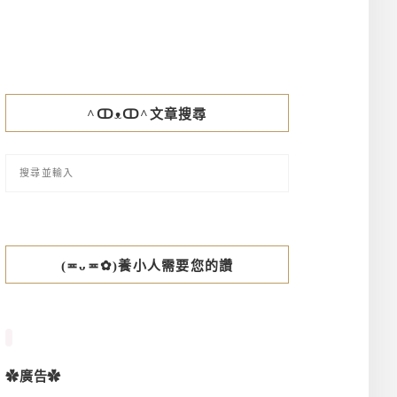
^ↀᴥↀ^文章搜尋
(≖ᴗ≖✿)養小人需要您的讚
✿廣告✿