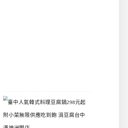
物
館
立
夫
中
醫
藥
博
物
館
2026-
07-
26
臺
中
人
氣
韓
式