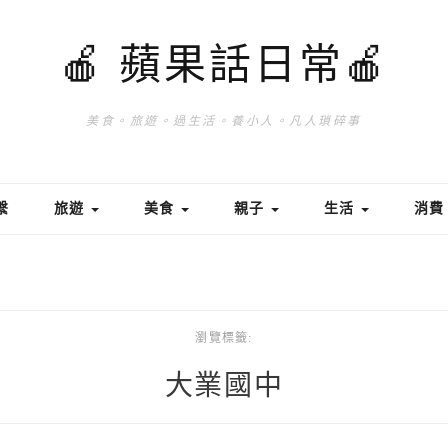
🍎 蘋果話日常🍎
美食。旅遊。過生活。養小人。凡人瑣碎事
繫
旅遊
美食
親子
生活
消
瀏覽標籤:
大業國中