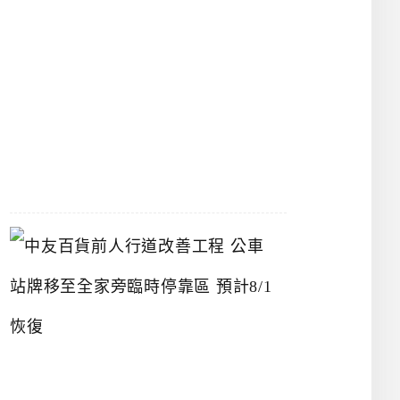
漢
神
洲
際
店
2026-
07-
22
中
友
百
貨
前
人
行
道
改
善
工