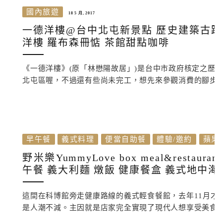
國內旅遊
18 5 月, 2017
一德洋樓@台中北屯新景點 歷史建築古蹟
洋樓 羅布森冊惦 茶館甜點咖啡
《一德洋樓》(原「林懋陽故居」)是台中市政府核定之歷史
北屯區喔，不過還有些尚未完工，想先來參觀消費的腳步..
早午餐
義式料理
便當自助餐
體驗/邀約
蘋果
野米樂YummyLove box meal&res
午餐 義大利麵 燉飯 健康餐盒 義式地中
這間在科博館旁走健康路線的義式輕食餐館，去年11月才
是人潮不減。主因就是店家完全實現了現代人想享受美食又要