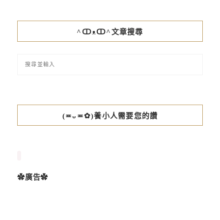
^ↀᴥↀ^文章搜尋
(≖ᴗ≖✿)養小人需要您的讚
✿廣告✿