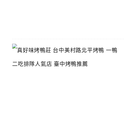
2026-
06-
29
真
好
味
烤
鴨
莊
台
中
美
村
路
北
平
烤
鴨
一
鴨