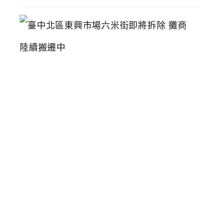
臺
中
北
區
東
興
市
場
六
米
街
即
將
拆
除
攤
商
陸
續
搬
遷
中