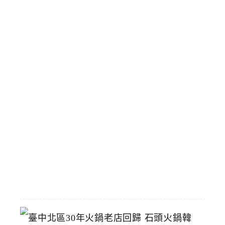
早
午
餐
雙
人
分
享
餐
份
量
多
選
擇
多
2026-
05-
28
臺
中