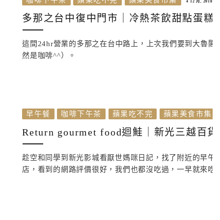
咖啡下午茶
蘋果吃不完
蘋果美食市集
4 12 月, 2018
多那之台中復中門市｜冷熱茶飲甜點蛋糕麵包輕
這間24hr營業的多那之在台中路上，上次我們要到大魯
然是咖啡^^）。
早午餐
咖啡下午茶
蘋果吃不完
蘋果美食市集
Return gourmet food迴鮭｜新光
趁空和同學到新光影城看厭世媽咪日記，找了附近的早午
店，看到的網路評價很好，我們也都沒吃過，一早就來吃看看