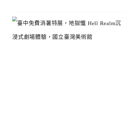
19
臺
中
免
費
消
暑
特
展
，
地
獄
懺
H
e
l
l
R
e
a
l
m
沉