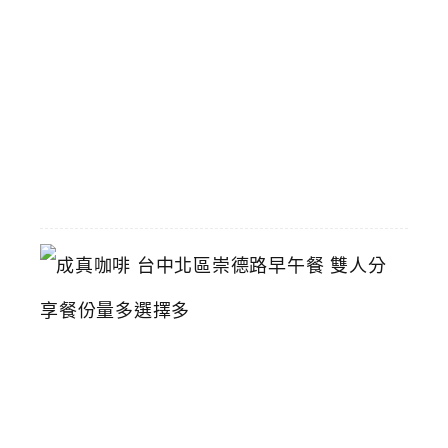
享
優
惠
2026-
06-
01
成
真
咖
啡
台
中
北
區
崇
德
路