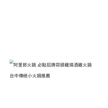
星
生
日
禮
2026-
06-
16
阿
里
郎
火
鍋
必
點
招
牌
蒜
頭