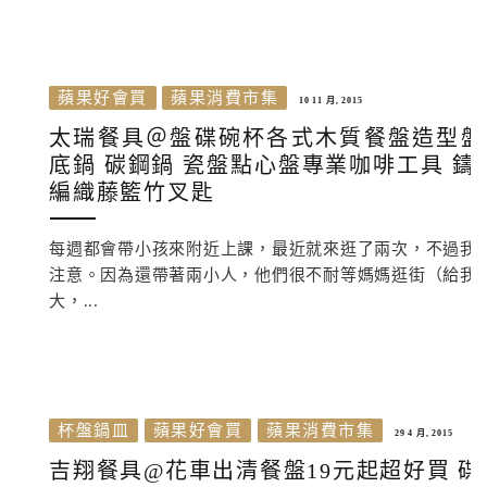
蘋果好會買
蘋果消費市集
10 11 月, 2015
太瑞餐具＠盤碟碗杯各式木質餐盤造型盤 P
底鍋 碳鋼鍋 瓷盤點心盤專業咖啡工具 鑄
編織藤籃竹叉匙
每週都會帶小孩來附近上課，最近就來逛了兩次，不過我
注意。因為還帶著兩小人，他們很不耐等媽媽逛街（給我
大，...
杯盤鍋皿
蘋果好會買
蘋果消費市集
29 4 月, 2015
吉翔餐具@花車出清餐盤19元起超好買 