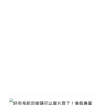
浸
式
劇
場
體
驗
，
國
立
臺
灣
美
術
館
2026-
07-
15
好