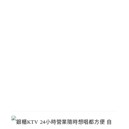
二
吃
排
隊
人
氣
店
臺
中
烤
鴨
推
薦
2026-
06-
23
銀
櫃