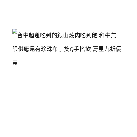
11
台
中
超
難
吃
到
的
銀
山
燒
肉
吃
到
飽
和
牛
無
限
供
應