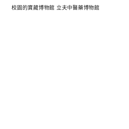
親
子
室
內
景
點
免
門
票
免
費
參
觀
隱
身
校
園
的
寶
藏
博
物
館
立
夫