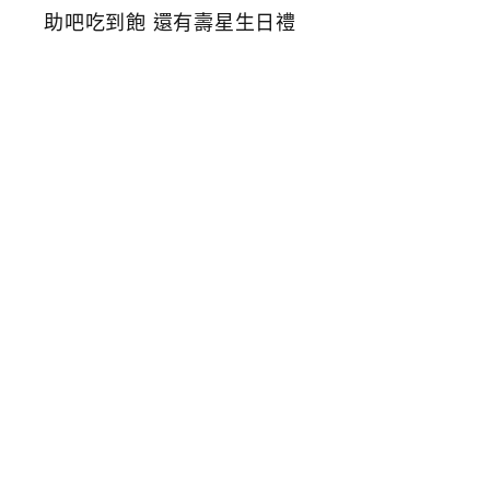
K
T
V
2
4
小
時
營
業
隨
時
想
唱
都
方
便
自
助
吧
吃
到
飽
還
有
壽