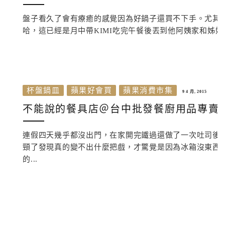
盤子看久了會有療癒的感覺因為好鍋子還買不下手。尤其是
哈，這已經是月中帶KIMI吃完午餐後丟到他阿姨家和姊姊玩
杯盤鍋皿
蘋果好會買
蘋果消費市集
9 4 月, 2015
不能說的餐具店＠台中批發餐廚用品專賣
連假四天幾乎都沒出門，在家開完鐵過還做了一次吐司後
頸了發現真的變不出什麼把戲，才驚覺是因為冰箱沒東西
的...