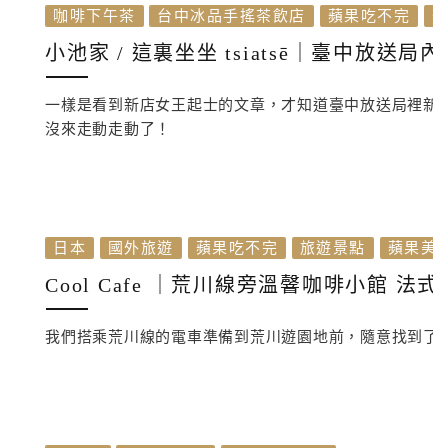
咖啡下午茶
台中冰品手搖茶飲店
蘋果吃不完
小池家 / 這裏坐坐 tsiatsē｜臺中放
一樣是看到新店女王起士的文章，才知道臺中放送局裡新
沒來走動走動了！
日本
國外旅遊
蘋果吃不完
旅遊景點
蘋果美
Cool Cafe ｜荒川線旁溫韾咖啡小館 
我們搭乘荒川線的電車準備到荒川遊園地前，隨意找到了