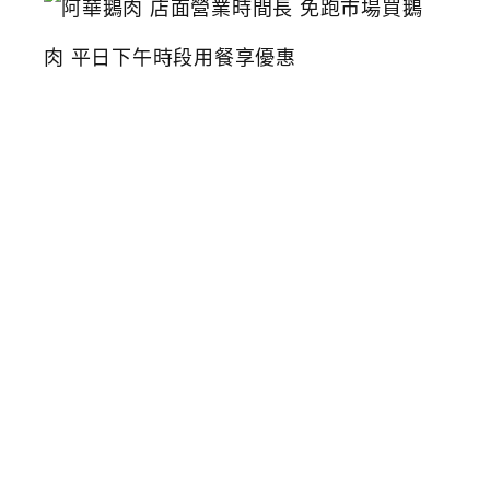
華
鵝
肉
店
面
營
業
時
間
長
免
跑
市
場
買
鵝
肉
平
日
下
午
時
段
用
餐