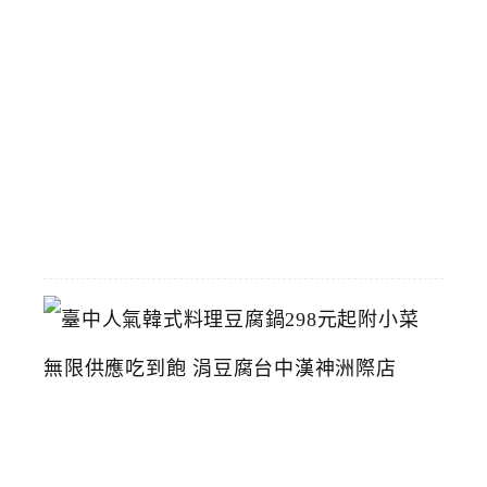
中
醫
藥
博
物
館
2026-
07-
26
臺
中
人
氣
韓
式
料
理
豆
腐