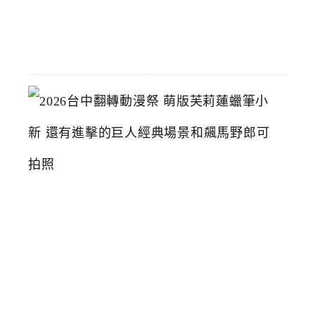
07-
15
2
0
2
6
台
中
翻
轉
動
漫
祭
萌
版
芙
莉
蓮
蠟
筆