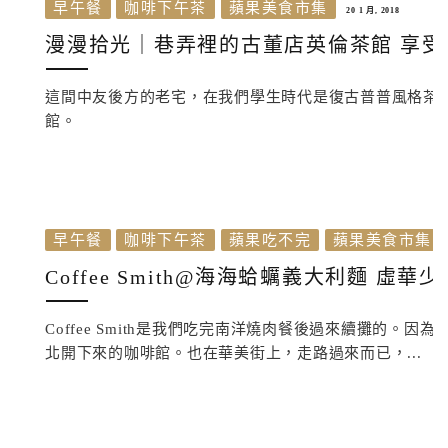
早午餐
咖啡下午茶
蘋果美食市集
20 1 月, 2018
漫漫拾光｜巷弄裡的古董店英倫茶館 享受
這間中友後方的老宅，在我們學生時代是復古普普風格茶店
館。
早午餐
咖啡下午茶
蘋果吃不完
蘋果美食市集
Coffee Smith@海海蛤蠣義大利麵 
Coffee Smith是我們吃完南洋燒肉餐後過來續攤的
北開下來的咖啡館。也在華美街上，走路過來而已，...