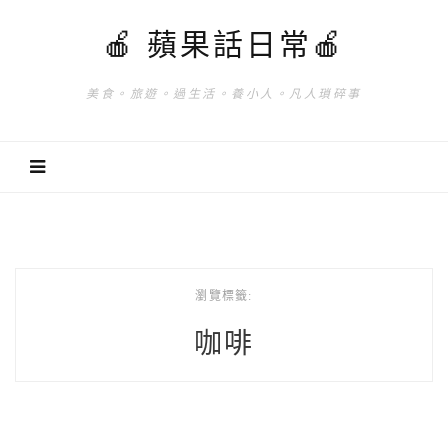
🍎 蘋果話日常🍎
美食。旅遊。過生活。養小人。凡人瑣碎事
瀏覽標籤:
咖啡