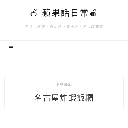
🍎 蘋果話日常🍎
美食。旅遊。過生活。養小人。凡人瑣碎事
瀏覽標籤:
名古屋炸蝦飯糰