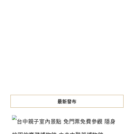
最新發布
台
中
親