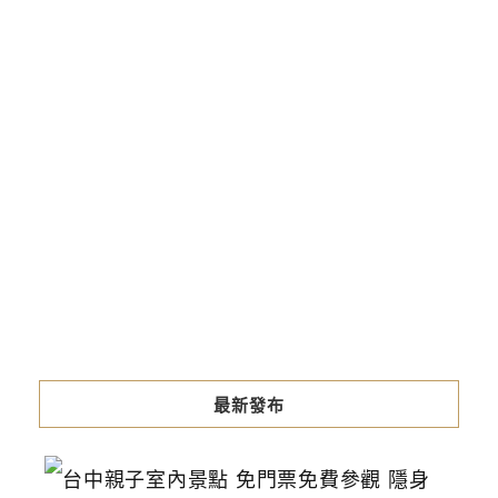
最新發布
台
中