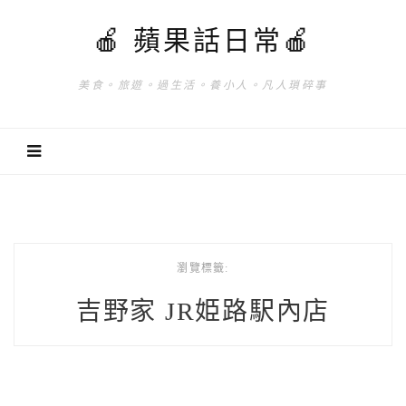
🍎 蘋果話日常🍎
美食。旅遊。過生活。養小人。凡人瑣碎事
瀏覽標籤:
吉野家 JR姫路駅內店