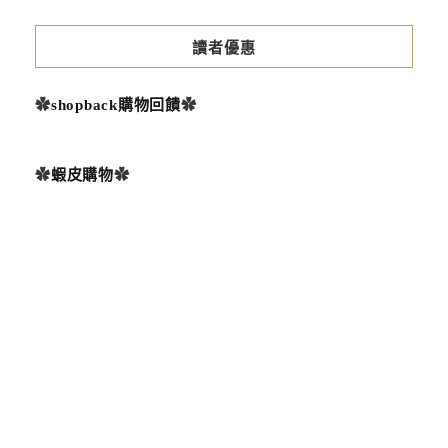
讀者優惠
✿
shopback購物回饋
✿
✿
蝦皮購物
✿