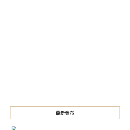
最新發布
台