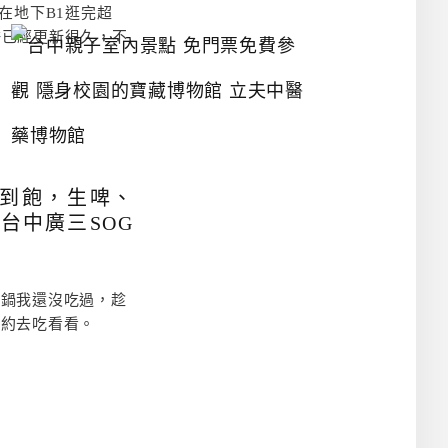
在地下B1逛完超
台
許已經更新很久，不
中
親
子
室
內
景
點
免
吃到飽，生啤、
門
票
台中廣三SOG
免
費
參
觀
鴦鍋我還沒吃過，趁
隱
身
相約去吃看看。
校
園
的
寶
藏
博