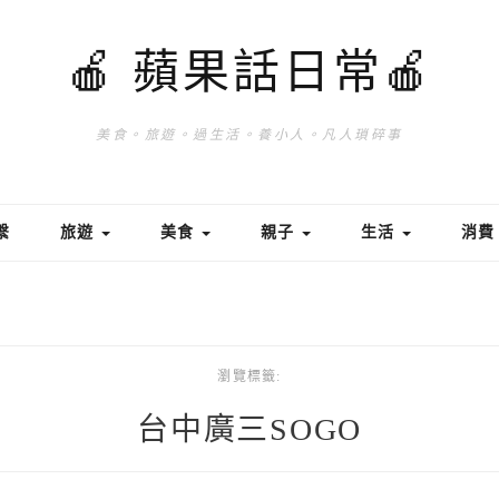
🍎 蘋果話日常🍎
美食。旅遊。過生活。養小人。凡人瑣碎事
繫
旅遊
美食
親子
生活
消
瀏覽標籤:
台中廣三SOGO