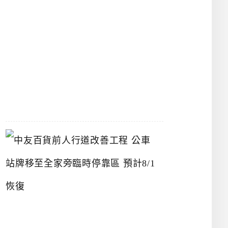
漢
神
洲
際
店
2026-
07-
22
中
友
百
貨
前
人
行
道
改
善
工