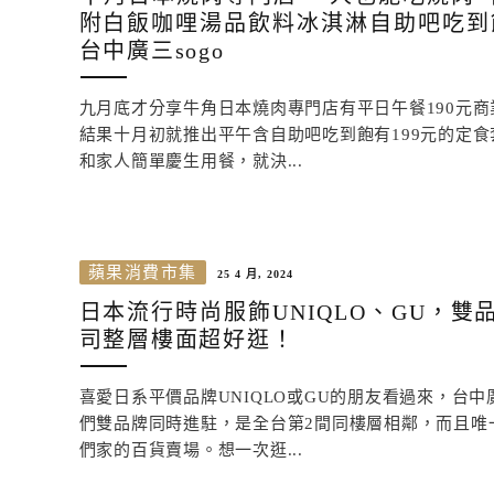
附白飯咖哩湯品飲料冰淇淋自助吧吃到
台中廣三sogo
九月底才分享牛角日本燒肉專門店有平日午餐190元商
結果十月初就推出平午含自助吧吃到飽有199元的定
和家人簡單慶生用餐，就決...
蘋果消費市集
25 4 月, 2024
日本流行時尚服飾UNIQLO、GU，雙
司整層樓面超好逛！
喜愛日系平價品牌UNIQLO或GU的朋友看過來，台中廣
們雙品牌同時進駐，是全台第2間同樓層相鄰，而且唯
們家的百貨賣場。想一次逛...