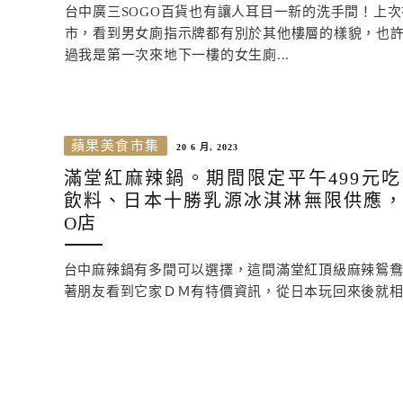
台中廣三SOGO百貨也有讓人耳目一新的洗手間！上次
市，看到男女廁指示牌都有別於其他樓層的樣貌，也
過我是第一次來地下一樓的女生廁...
蘋果美食市集
20 6 月, 2023
滿堂紅麻辣鍋。期間限定平午499元
飲料、日本十勝乳源冰淇淋無限供應，
O店
台中麻辣鍋有多間可以選擇，這間滿堂紅頂級麻辣鴛
著朋友看到它家ＤＭ有特價資訊，從日本玩回來後就