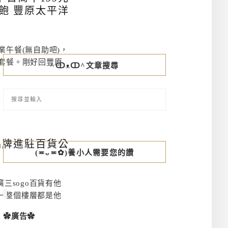
飽 豐原太平洋
業午餐(無自助吧)，
食套餐。剛好回豐原
^ↀᴥↀ^文章搜尋
品牌進駐百貨公
(≖ᴗ≖✿)養小人需要您的讚
三sogo百貨有他
一整個樓層都是他
✿廣告✿