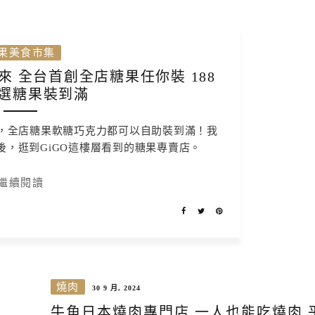
果美食市集
來 全台首創全店糖果任你裝 188
選糖果裝到滿
起，全店糖果軟糖巧克力都可以自助裝到滿！我
餐後，逛到GiGO這樓層看到的糖果專賣店。
繼續閱讀
燒肉
30 9 月, 2024
牛角日本燒肉專門店 一人也能吃燒肉 平