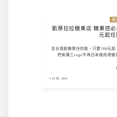
蘋
凱蒂拉拉糖果店 糖果控必
元起任
全台首創糖果任你裝，只要188元
們來廣三sogo牛角日本燒肉用
3 10 月, 2024