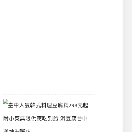
物
館
立
夫
中
醫
藥
博
物
館
2026-
07-
26
臺
中
人
氣
韓
式