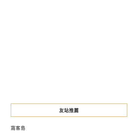
友站推薦
窩客島