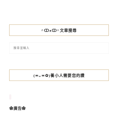
^ↀᴥↀ^文章搜尋
(≖ᴗ≖✿)養小人需要您的讚
✿廣告✿