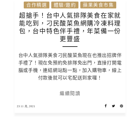
合作精選
體驗/邀約
蘋果美食市集
超搶手！台中人氣排隊美食在家就
能吃到，刁民酸菜魚網購冷凍料理
包，台中特色伴手禮，年菜備一份
更豐盛
台中人氣排隊美食刁民酸菜魚現在也推出招牌伴
手禮了！現在免預約免排隊免出門，直接打開電
腦或手機，連結網站點一點，加入購物車，線上
付款後就可以宅配送到家囉！
繼續閱讀
23 11 月, 2021