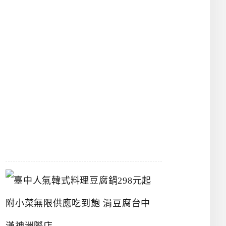
物
館
立
夫
中
醫
藥
博
物
館
2026-
07-
26
臺
中
人
氣
韓
式