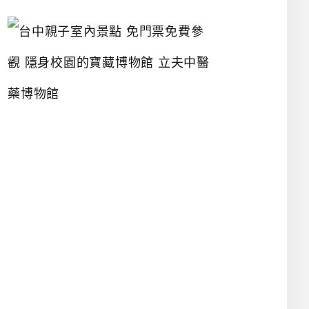
台
中
親
子
室
內
景
點
免
門
票
免
費
參
觀
隱
身
校
園
的
寶
藏
博