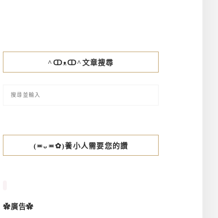
^ↀᴥↀ^文章搜尋
(≖ᴗ≖✿)養小人需要您的讚
✿廣告✿