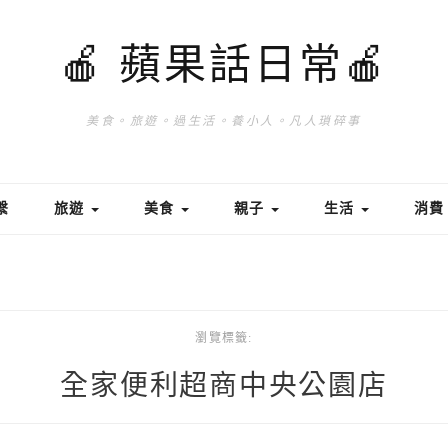
🍎 蘋果話日常🍎
美食。旅遊。過生活。養小人。凡人瑣碎事
繫
旅遊
美食
親子
生活
消
瀏覽標籤:
全家便利超商中央公園店