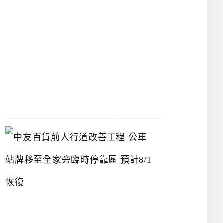
漢
神
洲
際
店
2026-
07-
22
中
友
百
貨
前
人
行
道
改
善
工