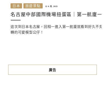
日本
旅遊景點
12 6 月, 2023
名古屋中部國際機場扭蛋區｜第一航廈一
這次到日本名古屋，回程一進入第一航廈就看到好久不見
轉的可愛模型公仔！
廣告