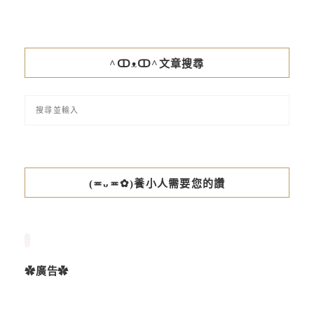
^ↀᴥↀ^文章搜尋
(≖ᴗ≖✿)養小人需要您的讚
✿廣告✿