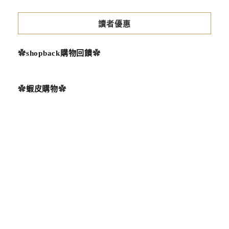
讀者優惠
✿
shopback購物回饋
✿
✿
蝦皮購物
✿