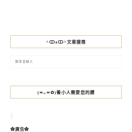
^ↀᴥↀ^文章搜尋
(≖ᴗ≖✿)養小人需要您的讚
✿廣告✿