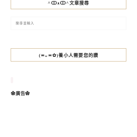
^ↀᴥↀ^文章搜尋
(≖ᴗ≖✿)養小人需要您的讚
✿廣告✿