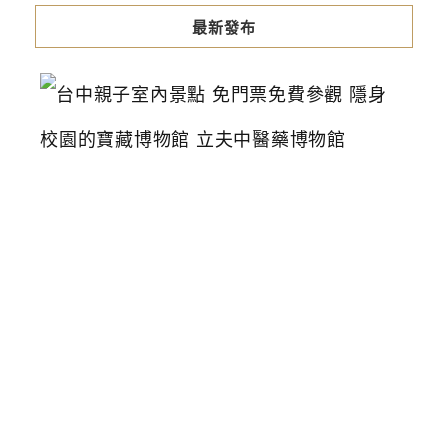
最新發布
台
中
親
子
室
內
景
點
免
門
票
免
費
參
觀
隱
身
校
園
的
寶