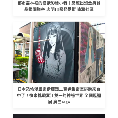
都市叢林裡的怪獸彩繪小巷｜恐龍出沒金典誠
品綠園道旁 忠明13鄰怪獸街 塗鴉社區
日本恐怖漫畫家伊藤潤二驚選集密室逃脫來台
中了！快來挑戰富江雙一的神祕世界 全國巡迴
展 廣三sogo