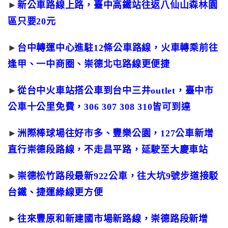
►
新公車路線上路，臺中高鐵站往返八仙山森林園
區只要20元
►
台中轉運中心進駐12條公車路線，火車轉乘前往
逢甲、一中商圈、崇德北屯路線更便捷
►
從台中火車站搭公車到台中三井outlet，臺中市
公車十公里免費，306 307 308 310皆可到達
►
洲際棒球場往好市多、豐樂公園，127公車新增
直行崇德段路線，不走昌平路，延駛至大慶車站
►
崇德松竹路段最新922公車，往大坑9號步道接駁
台鐵、捷運綠線更方便
►
往來豐原和新建國市場新路線，崇德路段新增