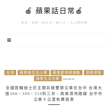
🍎 蘋果話日常🍎
美食。旅遊。過生活。養小人。凡人瑣碎事
台灣
蘋果過生活小事
蘋果愛地球運動
旅遊景點
蘋果生活市集
2019-08-18
全國首輛迪士尼主題彩繪雙節公車在台中 台灣大
道300、309、310到三井、高美濕地路線 台中市
公車十公里免費搭乘